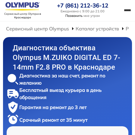
+7 (861) 212-36-12
Ежедневно с 9:00 до 21:00
Сервисный центр Olympus
в
Позвонить
мне утром
Краснодаре
Сервисный центр Olympus
Каталог устройств
Рем
Диагностика объектива
Olympus M.ZUIKO DIGITAL ED 7-
14mm F2.8 PRO в Краснодаре
Диагностика за наш счет, ремонт по
желанию
Бесплатный выезд курьера в день
обращения
Гарантия на ремонт до 3 лет
Срочный ремонт от 35 минут