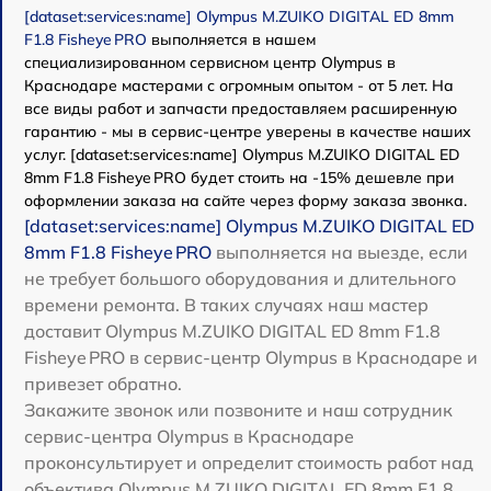
[dataset:services:name] Olympus M.ZUIKO DIGITAL ED 8mm
F1.8 Fisheye PRO
выполняется в нашем
специализированном сервисном центр Olympus в
Краснодаре мастерами с огромным опытом - от 5 лет. На
все виды работ и запчасти предоставляем расширенную
гарантию - мы в сервис-центре уверены в качестве наших
услуг. [dataset:services:name] Olympus M.ZUIKO DIGITAL ED
8mm F1.8 Fisheye PRO будет стоить на -15% дешевле при
оформлении заказа на сайте через форму заказа звонка.
[dataset:services:name] Olympus M.ZUIKO DIGITAL ED
8mm F1.8 Fisheye PRO
выполняется на выезде, если
не требует большого оборудования и длительного
времени ремонта. В таких случаях наш мастер
доставит Olympus M.ZUIKO DIGITAL ED 8mm F1.8
Fisheye PRO в сервис-центр Olympus в Краснодаре и
привезет обратно.
Закажите звонок или позвоните и наш сотрудник
сервис-центра Olympus в Краснодаре
проконсультирует и определит стоимость работ над
объектива Olympus M.ZUIKO DIGITAL ED 8mm F1.8