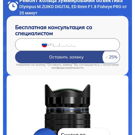
Ремонт кольца зуммирования объектива
Olympus M.ZUIKO DIGITAL ED 8mm F1.8 Fisheye PRO от
35 минут
Бесплатная консультация со
специалистом
Оставить заявку
Нажимая на кнопку "Оставить заявку" Вы соглашаетесь c
политикой
конфиденциальности
Скидка по